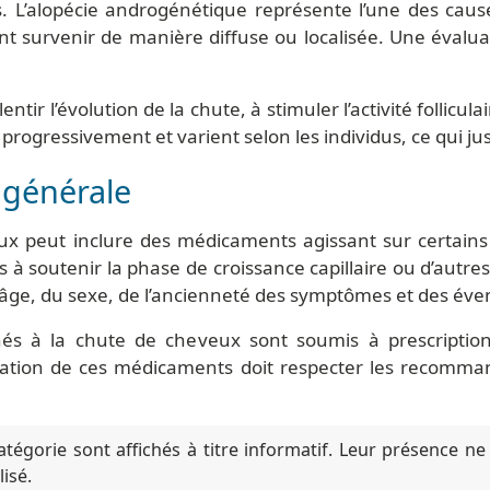
s. L’alopécie androgénétique représente l’une des cause
ent survenir de manière diffuse ou localisée. Une éval
tir l’évolution de la chute, à stimuler l’activité follicu
rogressivement et varient selon les individus, ce qui just
 générale
eux peut inclure des médicaments agissant sur certa
es à soutenir la phase de croissance capillaire ou d’autre
l’âge, du sexe, de l’ancienneté des symptômes et des éve
inés à la chute de cheveux sont soumis à prescription
isation de ces médicaments doit respecter les recomman
égorie sont affichés à titre informatif. Leur présence ne
isé.