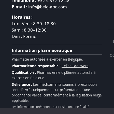
Téléphone :
+32 4 377 12 48
E-mail :
info@belg-abc.com
Horaires :
Lun–Ven : 8:30–18:30
Sam : 8:30–12:30
Dim : Fermé
Information pharmaceutique
© 
Pharmacie autorisée à exercer en Belgique.
Pharmacienne responsable :
Céline Brouwers
Qualification :
Pharmacienne diplômée autorisée à
exercer en Belgique
Délivrance :
Les médicaments soumis à prescription
sont délivrés uniquement sur présentation d’une
ordonnance valide, conformément à la législation belge
applicable.
Les informations présentées sur ce site ont une finalité
informative et ne remplacent ni une consultation médicale ni un