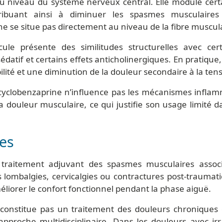
u niveau du système nerveux central. Elle module cert
ribuant ainsi à diminuer les spasmes musculaires
e se situe pas directement au niveau de la fibre muscula
le présente des similitudes structurelles avec certa
sédatif et certains effets anticholinergiques. En pratiqu
lité et une diminution de la douleur secondaire à la ten
 cyclobenzaprine n’influence pas les mécanismes inflam
a douleur musculaire, ce qui justifie son usage limité d
ues
 traitement adjuvant des spasmes musculaires assoc
 lombalgies, cervicalgies ou contractures post-traumatiq
liorer le confort fonctionnel pendant la phase aiguë.
 ne constitue pas un traitement des douleurs chronique
proche multidisciplinaire. Dans les douleurs avec irr