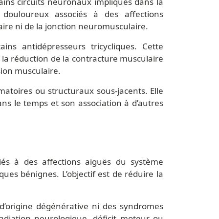
ains circuits neuronaux impliqués dans la
 douloureux associés à des affections
ire ni de la jonction neuromusculaire.
ins antidépresseurs tricycliques. Cette
e, la réduction de la contracture musculaire
sion musculaire.
matoires ou structuraux sous-jacents. Elle
ans le temps et son association à d’autres
iés à des affections aiguës du système
ues bénignes. L’objectif est de réduire la
s d’origine dégénérative ni des syndromes
adiation neurologique, déficit moteur ou