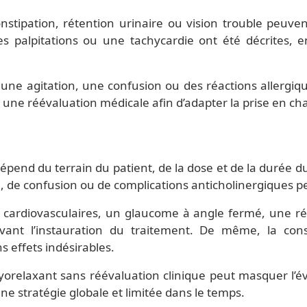
onstipation, rétention urinaire ou vision trouble peuv
es palpitations ou une tachycardie ont été décrites, e
 une agitation, une confusion ou des réactions allergiq
ie une réévaluation médicale afin d’adapter la prise en ch
dépend du terrain du patient, de la dose et de la durée 
, de confusion ou de complications anticholinergiques p
cardiovasculaires, un glaucome à angle fermé, une rét
vant l’instauration du traitement. De même, la co
 effets indésirables.
yorelaxant sans réévaluation clinique peut masquer l’é
ne stratégie globale et limitée dans le temps.